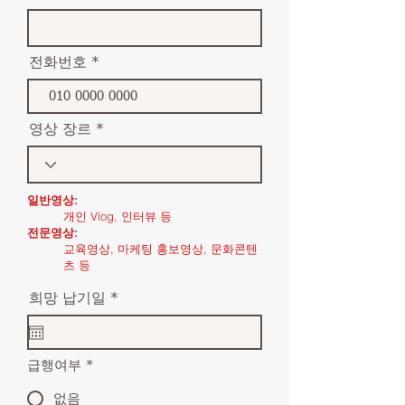
전화번호
영상 장르
일반영상:
개인 Vlog, 인터뷰 등
전문영상:
교육영상, 마케팅 홍보영상, 문화콘텐
츠 등
r
희망 납기일
*
e
q
u
i
급행여부
*
r
e
없음
d